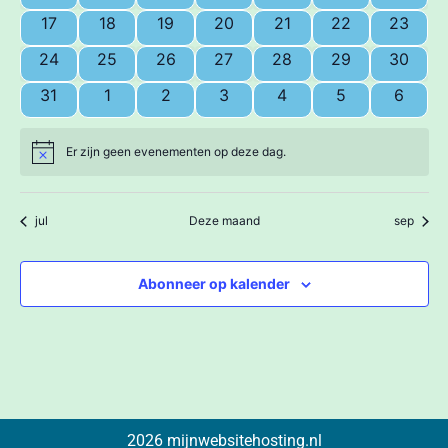
0 evenementen
0 evenementen
0 evenementen
0 evenementen
0 evenementen
0 evenementen
0 even
17
18
19
20
21
22
23
0 evenementen
0 evenementen
0 evenementen
0 evenementen
0 evenementen
0 evenementen
0 even
24
25
26
27
28
29
30
0 evenementen
0 evenementen
0 evenementen
0 evenementen
0 evenementen
0 evenemente
0 even
31
1
2
3
4
5
6
Er zijn geen evenementen op deze dag.
Bericht
jul
Deze maand
sep
Abonneer op kalender
2026 mijnwebsitehosting.nl