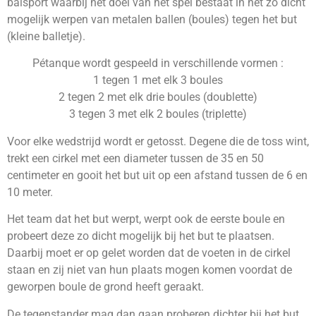
balsport waarbij het doel van het spel bestaat in het zo dicht
mogelijk werpen van metalen ballen (boules) tegen het but
(kleine balletje).
Pétanque wordt gespeeld in verschillende vormen :
1 tegen 1 met elk 3 boules
2 tegen 2 met elk drie boules (doublette)
3 tegen 3 met elk 2 boules (triplette)
Voor elke wedstrijd wordt er getosst. Degene die de toss wint,
trekt een cirkel met een diameter tussen de 35 en 50
centimeter en gooit het but uit op een afstand tussen de 6 en
10 meter.
Het team dat het but werpt, werpt ook de eerste boule en
probeert deze zo dicht mogelijk bij het but te plaatsen.
Daarbij moet er op gelet worden dat de voeten in de cirkel
staan en zij niet van hun plaats mogen komen voordat de
geworpen boule de grond heeft geraakt.
De tegenstander mag dan gaan proberen dichter bij het but