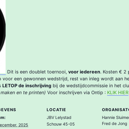
Dit is een doublet toernooi,
voor iedereen
. Kosten € 2
pp voor een gewonnen wedstrijd, rest van inleg wordt aan he
us
LETOP de inschrijving
bij de wedstijdcommissie in het cl
 maken en te printen)
Voor inschrijven via Ontip :
KLIK HIER
GEVENS
LOCATIE
ORGANISAT
um:
JBV Lelystad
Hannie Sluime
Fred de Jong
Schouw 45-05
december, 2025