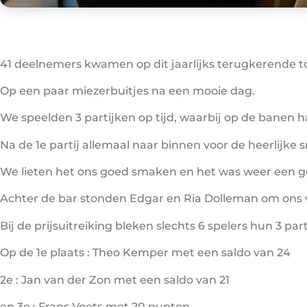
41 deelnemers kwamen op dit jaarlijks terugkerende to
Op een paar miezerbuitjes na een mooie dag.
We speelden 3 partijken op tijd, waarbij op de banen 
Na de 1e partij allemaal naar binnen voor de heerlijke
We lieten het ons goed smaken en het was weer een ge
Achter de bar stonden Edgar en Ria Dolleman om ons v
Bij de prijsuitreiking bleken slechts 6 spelers hun 3 p
Op de 1e plaats : Theo Kemper met een saldo van 24
2e : Jan van der Zon met een saldo van 21
en 3e : Frans Voets met 20 punten.