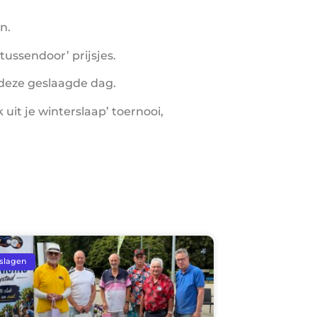
n.
ussendoor’ prijsjes.
deze geslaagde dag.
uit je winterslaap’ toernooi,
slagen