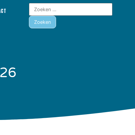
ACT
026