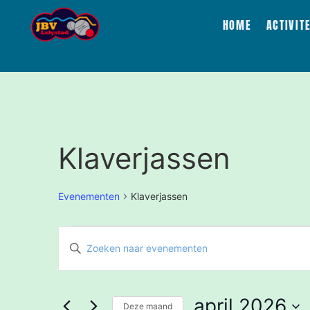
HOME
ACTIVIT
Klaverjassen
Evenementen
Klaverjassen
Evenementen
Vul
een
Zoeken
keyword
in.
Zoek
en
voor
april 2026
Evenementen
Deze maand