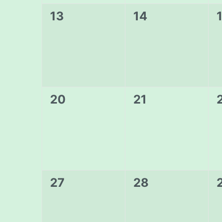
0
0
13
14
evenementen,
evenementen,
0
0
20
21
evenementen,
evenementen,
0
0
27
28
evenementen,
evenementen,