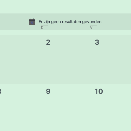
Er zijn geen resultaten gevonden.
Bericht
D
V
0
0
0
1
2
3
evenementen,
evenementen,
evenemen
0
0
0
8
9
10
evenementen,
evenementen,
evenemen