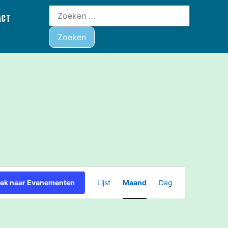
ACT
Evenement
ek naar Evenementen
Lijst
Maand
Dag
weergaven
navigatie