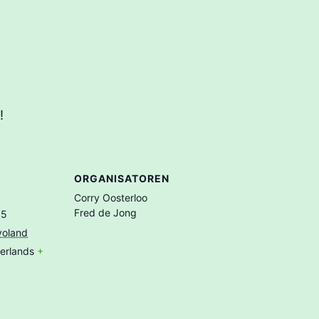
!
ORGANISATOREN
Corry Oosterloo
Fred de Jong
05
voland
erlands
+