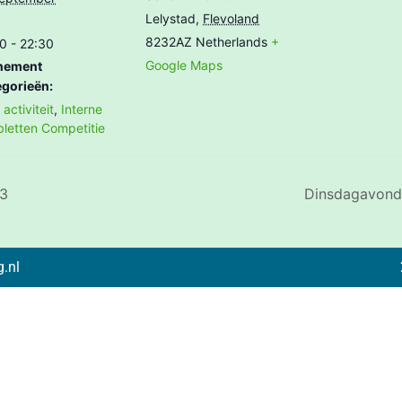
Lelystad
,
Flevoland
8232AZ
Netherlands
+
0 - 22:30
Google Maps
nement
gorieën:
activiteit
,
Interne
letten Competitie
Q3
Dinsdagavond
.nl