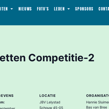
EITEN
NIEUWS
FOTO’S
LEDEN
SPONSORS
CONT
letten Competitie-2
GEVENS
LOCATIE
ORGANISAT
um:
JBV Lelystad
Hannie Sluime
Bas van Bree
Schouw 45-05
september