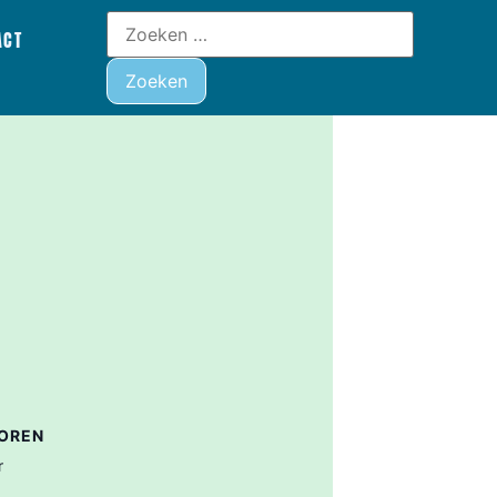
ACT
OREN
r