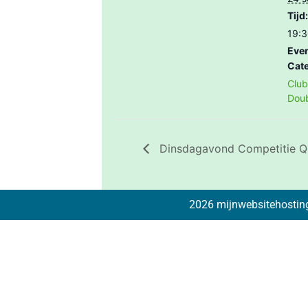
Tijd:
19:3
Eve
Cate
Club 
Doub
Dinsdagavond Competitie 
2026 mijnwebsitehosting